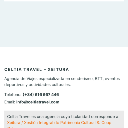
la naturaleza, los senderos, el patrimonio y los
espectaculares paisajes de nuestro entorno. Queremos
mandar nuestro mayor apoyo a […]
CELTIA TRAVEL – XEITURA
Agencia de Viajes especializada en senderismo, BTT, eventos
deportivos y actividades culturales.
Teléfono:
(+34) 616 667 446
Email:
info@celtiatravel.com
Celtia Travel es una agencia cuya titularidad corresponde a
Xeitura / Xestión Integral do Patrimonio Cultural S. Coop.