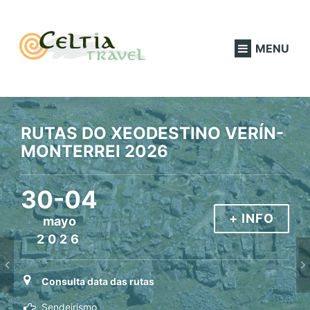
MENU
RUTAS DO XEODESTINO VERÍN-
RUTA 7: RUTA DO
MONTERREI 2026
CONTRABANDO POR
VILARDEVÓS
30-04
14
+ INFO
mayo
+ INFO
2026
agosto
2026
Consulta data das rutas
Sendeirismo