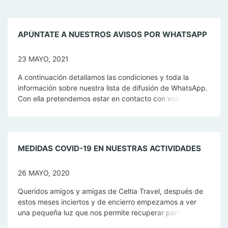
APÚNTATE A NUESTROS AVISOS POR WHATSAPP
23 MAYO, 2021
A continuación detallamos las condiciones y toda la
información sobre nuestra lista de difusión de WhatsApp.
Con ella pretendemos estar en contacto con vosotros con
el único fin de manteneros al día sobre nuestras
actividades de turismo activo, cultural y de naturaleza.
Cómo apuntarse a nuestra lista de difusión En primer
lugar, envía un WhatsApp […]
MEDIDAS COVID-19 EN NUESTRAS ACTIVIDADES
26 MAYO, 2020
Queridos amigos y amigas de Celtia Travel, después de
estos meses inciertos y de encierro empezamos a ver
una pequeña luz que nos permite recuperar parte de
nuestra antigua libertad, y podemos volver a disfrutar de