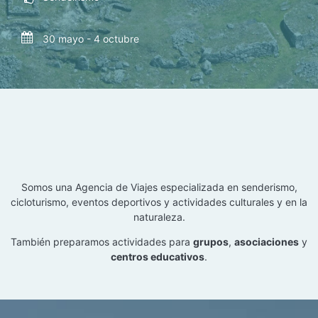
Rutas Xeodestino 2026
Sendeirismo
30 mayo - 4 octubre
8:30 pm - 11:30 pm
Somos una Agencia de Viajes especializada en senderismo,
cicloturismo, eventos deportivos y actividades culturales y en la
naturaleza.
También preparamos actividades para
grupos
,
asociaciones
y
centros educativos
.